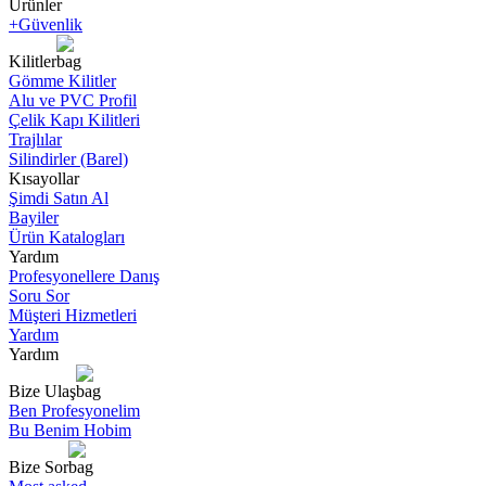
Ürünler
+Güvenlik
Kilitler
Gömme Kilitler
Alu ve PVC Profil
Çelik Kapı Kilitleri
Trajlılar
Silindirler (Barel)
Kısayollar
Şimdi Satın Al
Bayiler
Ürün Katalogları
Yardım
Profesyonellere Danış
Soru Sor
Müşteri Hizmetleri
Yardım
Yardım
Bize Ulaş
Ben Profesyonelim
Bu Benim Hobim
Bize Sor