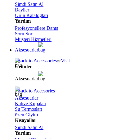
Şimdi Satın Al
Bayiler
Ürün Katalogları
Yardım
Profesyonellere Danış
Soru Sor
Müşteri Hizmetleri
Aksesuarlar
Back to Accessories
or
Visit
Ürünler
Aksesuarlar
Back to Accesories
Aksesuarlar
Kahve Kupaları
Su Termosları
özen Giyim
Kısayollar
Şimdi Satın Al
Yardım