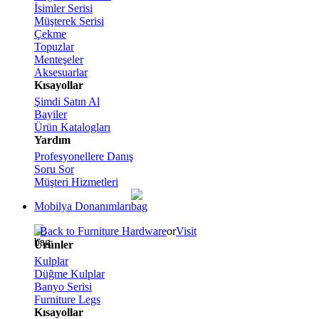
İsimler Serisi
Müşterek Serisi
Çekme
Topuzlar
Menteşeler
Aksesuarlar
Kısayollar
Şimdi Satın Al
Bayiler
Ürün Katalogları
Yardım
Profesyonellere Danış
Soru Sor
Müşteri Hizmetleri
Mobilya Donanımları
Back to Furniture Hardware
or
Visit
Ürünler
Kulplar
Düğme Kulplar
Banyo Serisi
Furniture Legs
Kısayollar