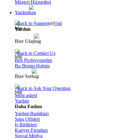
Müşteri Hizmetleri
Yardım
Back to Support
or
Visit
Yardım
Bize Ulaş
Back to Contact Us
Ben Profesyonelim
Bu Benim Hobim
Bize Sor
Back to Ask Your Question
Most asked
Yardım
Daha Fazlası
Yardım Başlıkları
Satış Ofisleri
İş Birlikleri
Kariyer Fırsatları
Sosyal Medya