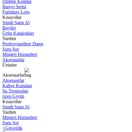
Düğme Kulplar
Banyo Serisi
Furniture Legs
Kısayollar
Şimdi Satın Al
Bayiler
Ürün Katalogları
Yardım
Profesyonellere Danış
Soru Sor
Müşteri Hizmetleri
Aksesuarlar
Ürünler
Aksesuarlar
Aksesuarlar
Kahve Kupaları
Su Termosları
özen Giyim
Kısayollar
Şimdi Satın Al
Yardım
Müşteri Hizmetleri
Soru Sor
+Güvenlik