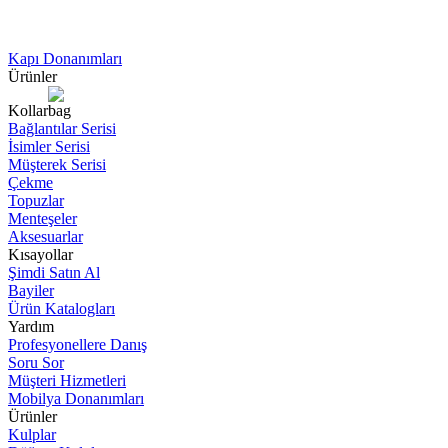
Kapı Donanımları
Ürünler
Kollar
Bağlantılar Serisi
İsimler Serisi
Müşterek Serisi
Çekme
Topuzlar
Menteşeler
Aksesuarlar
Kısayollar
Şimdi Satın Al
Bayiler
Ürün Katalogları
Yardım
Profesyonellere Danış
Soru Sor
Müşteri Hizmetleri
Mobilya Donanımları
Ürünler
Kulplar