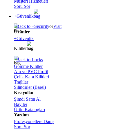
Müşteri Hizmetleri
Soru Sor
+Güvenlik
Back to +Security
or
Visit
Ürünler
+Güvenlik
Kilitler
Back to Locks
Gömme Kilitler
Alu ve PVC Profil
Çelik Kapı Kilitleri
Trajlılar
Silindirler (Barel)
Kısayollar
Şimdi Satın Al
Bayiler
Ürün Katalogları
Yardım
Profesyonellere Danış
Soru Sor