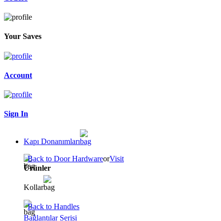
Your Saves
Account
Sign In
Kapı Donanımları
Back to Door Hardware
or
Visit
Ürünler
Kollar
Back to Handles
Bağlantılar Serisi