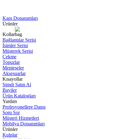
Kapı Donanımları
Ürünler
Kollar
Bağlantılar Serisi
İsimler Serisi
Müşterek Serisi
Çekme
Topuzlar
Menteşeler
Aksesuarlar
Kısayollar
Şimdi Satın Al
Bayiler
Ürün Katalogları
Yardım
Profesyonellere Danış
Soru Sor
Müşteri Hizmetleri
Mobilya Donanımları
Ürünler
Kulplar