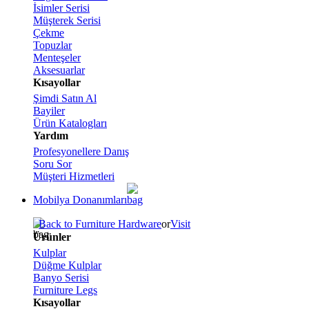
İsimler Serisi
Müşterek Serisi
Çekme
Topuzlar
Menteşeler
Aksesuarlar
Kısayollar
Şimdi Satın Al
Bayiler
Ürün Katalogları
Yardım
Profesyonellere Danış
Soru Sor
Müşteri Hizmetleri
Mobilya Donanımları
Back to Furniture Hardware
or
Visit
Ürünler
Kulplar
Düğme Kulplar
Banyo Serisi
Furniture Legs
Kısayollar