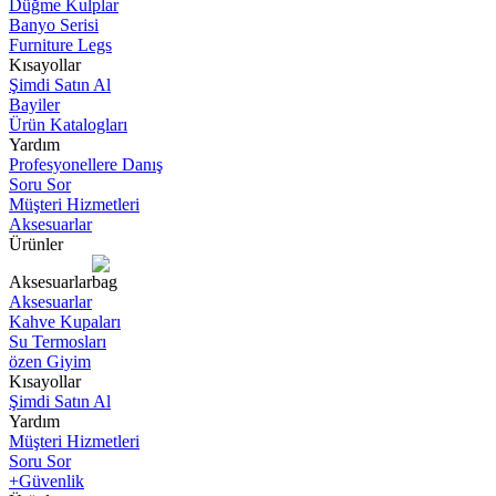
Düğme Kulplar
Banyo Serisi
Furniture Legs
Kısayollar
Şimdi Satın Al
Bayiler
Ürün Katalogları
Yardım
Profesyonellere Danış
Soru Sor
Müşteri Hizmetleri
Aksesuarlar
Ürünler
Aksesuarlar
Aksesuarlar
Kahve Kupaları
Su Termosları
özen Giyim
Kısayollar
Şimdi Satın Al
Yardım
Müşteri Hizmetleri
Soru Sor
+Güvenlik