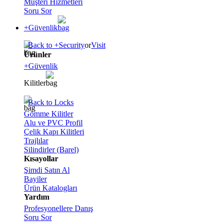
Müşteri Hizmetleri
Soru Sor
+Güvenlik
Back to +Security
or
Visit
Ürünler
+Güvenlik
Kilitler
Back to Locks
Gömme Kilitler
Alu ve PVC Profil
Çelik Kapı Kilitleri
Trajlılar
Silindirler (Barel)
Kısayollar
Şimdi Satın Al
Bayiler
Ürün Katalogları
Yardım
Profesyonellere Danış
Soru Sor