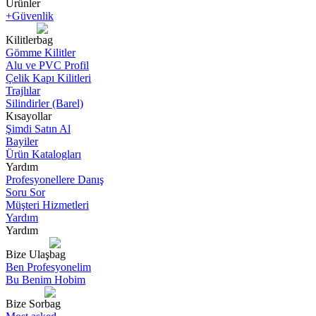
Ürünler
+Güvenlik
Kilitler
Gömme Kilitler
Alu ve PVC Profil
Çelik Kapı Kilitleri
Trajlılar
Silindirler (Barel)
Kısayollar
Şimdi Satın Al
Bayiler
Ürün Katalogları
Yardım
Profesyonellere Danış
Soru Sor
Müşteri Hizmetleri
Yardım
Yardım
Bize Ulaş
Ben Profesyonelim
Bu Benim Hobim
Bize Sor