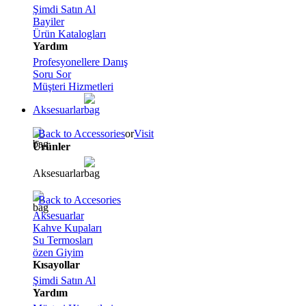
Şimdi Satın Al
Bayiler
Ürün Katalogları
Yardım
Profesyonellere Danış
Soru Sor
Müşteri Hizmetleri
Aksesuarlar
Back to Accessories
or
Visit
Ürünler
Aksesuarlar
Back to Accesories
Aksesuarlar
Kahve Kupaları
Su Termosları
özen Giyim
Kısayollar
Şimdi Satın Al
Yardım