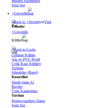
Müşteri Hizmetleri
Soru Sor
+Güvenlik
Back to +Security
or
Visit
Ürünler
+Güvenlik
Kilitler
Back to Locks
Gömme Kilitler
Alu ve PVC Profil
Çelik Kapı Kilitleri
Trajlılar
Silindirler (Barel)
Kısayollar
Şimdi Satın Al
Bayiler
Ürün Katalogları
Yardım
Profesyonellere Danış
Soru Sor