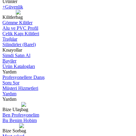
Ürünler
+Güvenlik
Kilitler
Gömme Kilitler
Alu ve PVC Profil
Çelik Kapı Kilitleri
Trajlılar
Silindirler (Barel)
Kısayollar
Şimdi Satın Al
Bayiler
Ürün Katalogları
Yardım
Profesyonellere Danış
Soru Sor
Müşteri Hizmetleri
Yardım
Yardım
Bize Ulaş
Ben Profesyonelim
Bu Benim Hobim
Bize Sor