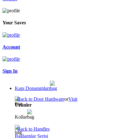
Your Saves
Account
Sign In
Kapı Donanımları
Back to Door Hardware
or
Visit
Ürünler
Kollar
Back to Handles
Bağlantılar Serisi