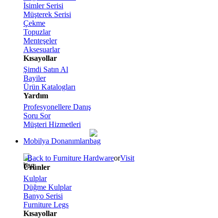
İsimler Serisi
Müşterek Serisi
Çekme
Topuzlar
Menteşeler
Aksesuarlar
Kısayollar
Şimdi Satın Al
Bayiler
Ürün Katalogları
Yardım
Profesyonellere Danış
Soru Sor
Müşteri Hizmetleri
Mobilya Donanımları
Back to Furniture Hardware
or
Visit
Ürünler
Kulplar
Düğme Kulplar
Banyo Serisi
Furniture Legs
Kısayollar