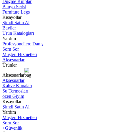
Düğme Kulplar
Banyo Serisi
Furniture Legs
Kısayollar
Şimdi Satın Al
Bayiler
Ürün Katalogları
Yardım
Profesyonellere Danış
Soru Sor
Müşteri Hizmetleri
Aksesuarlar
Ürünler
Aksesuarlar
Aksesuarlar
Kahve Kupaları
Su Termosları
özen Giyim
Kısayollar
Şimdi Satın Al
Yardım
Müşteri Hizmetleri
Soru Sor
+Güvenlik