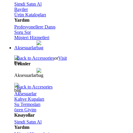
Şimdi Satın Al
Bayiler
Ürün Katalogları
Yardım
Profesyonellere Danış
Soru Sor
Müşteri Hizmetleri
Aksesuarlar
Back to Accessories
or
Visit
Ürünler
Aksesuarlar
Back to Accesories
Aksesuarlar
Kahve Kupaları
Su Termosları
özen Giyim
Kısayollar
Şimdi Satın Al
Yardım