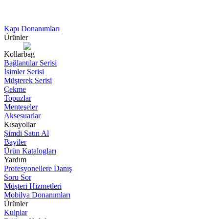
Kapı Donanımları
Ürünler
Kollar
Bağlantılar Serisi
İsimler Serisi
Müşterek Serisi
Çekme
Topuzlar
Menteşeler
Aksesuarlar
Kısayollar
Şimdi Satın Al
Bayiler
Ürün Katalogları
Yardım
Profesyonellere Danış
Soru Sor
Müşteri Hizmetleri
Mobilya Donanımları
Ürünler
Kulplar