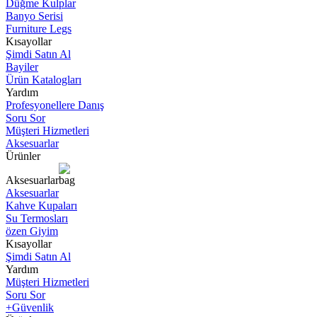
Düğme Kulplar
Banyo Serisi
Furniture Legs
Kısayollar
Şimdi Satın Al
Bayiler
Ürün Katalogları
Yardım
Profesyonellere Danış
Soru Sor
Müşteri Hizmetleri
Aksesuarlar
Ürünler
Aksesuarlar
Aksesuarlar
Kahve Kupaları
Su Termosları
özen Giyim
Kısayollar
Şimdi Satın Al
Yardım
Müşteri Hizmetleri
Soru Sor
+Güvenlik