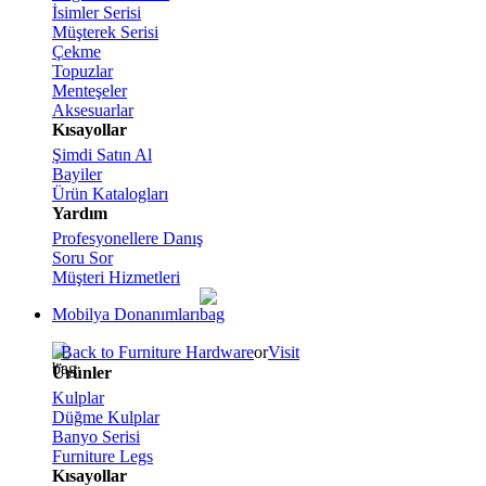
İsimler Serisi
Müşterek Serisi
Çekme
Topuzlar
Menteşeler
Aksesuarlar
Kısayollar
Şimdi Satın Al
Bayiler
Ürün Katalogları
Yardım
Profesyonellere Danış
Soru Sor
Müşteri Hizmetleri
Mobilya Donanımları
Back to Furniture Hardware
or
Visit
Ürünler
Kulplar
Düğme Kulplar
Banyo Serisi
Furniture Legs
Kısayollar