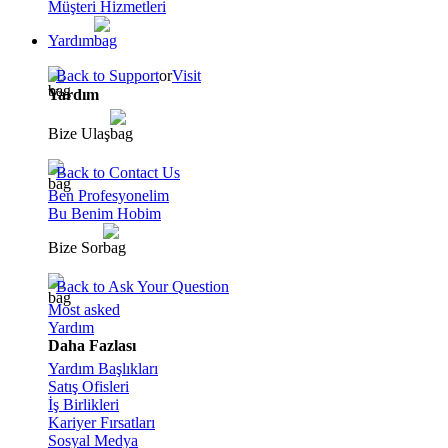
Müşteri Hizmetleri
Yardım
Back to Support
or
Visit
Yardım
Bize Ulaş
Back to Contact Us
Ben Profesyonelim
Bu Benim Hobim
Bize Sor
Back to Ask Your Question
Most asked
Yardım
Daha Fazlası
Yardım Başlıkları
Satış Ofisleri
İş Birlikleri
Kariyer Fırsatları
Sosyal Medya