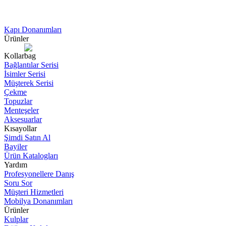
Kapı Donanımları
Ürünler
Kollar
Bağlantılar Serisi
İsimler Serisi
Müşterek Serisi
Çekme
Topuzlar
Menteşeler
Aksesuarlar
Kısayollar
Şimdi Satın Al
Bayiler
Ürün Katalogları
Yardım
Profesyonellere Danış
Soru Sor
Müşteri Hizmetleri
Mobilya Donanımları
Ürünler
Kulplar