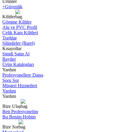
Ürünler
+Güvenlik
Kilitler
Gömme Kilitler
Alu ve PVC Profil
Çelik Kapı Kilitleri
Trajlılar
Silindirler (Barel)
Kısayollar
Şimdi Satın Al
Bayiler
Ürün Katalogları
Yardım
Profesyonellere Danış
Soru Sor
Müşteri Hizmetleri
Yardım
Yardım
Bize Ulaş
Ben Profesyonelim
Bu Benim Hobim
Bize Sor