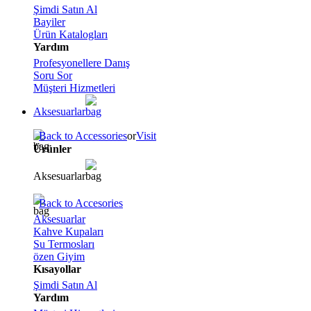
Şimdi Satın Al
Bayiler
Ürün Katalogları
Yardım
Profesyonellere Danış
Soru Sor
Müşteri Hizmetleri
Aksesuarlar
Back to Accessories
or
Visit
Ürünler
Aksesuarlar
Back to Accesories
Aksesuarlar
Kahve Kupaları
Su Termosları
özen Giyim
Kısayollar
Şimdi Satın Al
Yardım