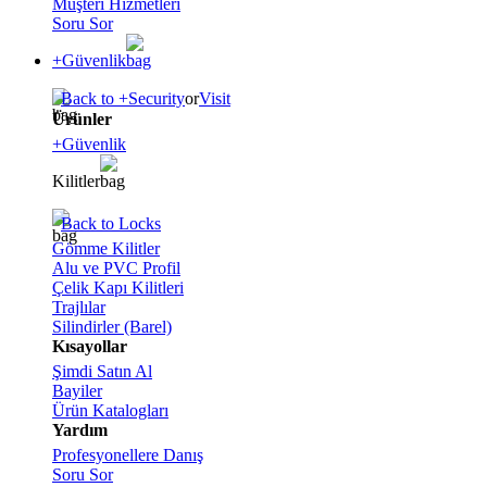
Müşteri Hizmetleri
Soru Sor
+Güvenlik
Back to +Security
or
Visit
Ürünler
+Güvenlik
Kilitler
Back to Locks
Gömme Kilitler
Alu ve PVC Profil
Çelik Kapı Kilitleri
Trajlılar
Silindirler (Barel)
Kısayollar
Şimdi Satın Al
Bayiler
Ürün Katalogları
Yardım
Profesyonellere Danış
Soru Sor