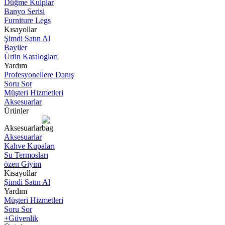
Düğme Kulplar
Banyo Serisi
Furniture Legs
Kısayollar
Şimdi Satın Al
Bayiler
Ürün Katalogları
Yardım
Profesyonellere Danış
Soru Sor
Müşteri Hizmetleri
Aksesuarlar
Ürünler
Aksesuarlar
Aksesuarlar
Kahve Kupaları
Su Termosları
özen Giyim
Kısayollar
Şimdi Satın Al
Yardım
Müşteri Hizmetleri
Soru Sor
+Güvenlik