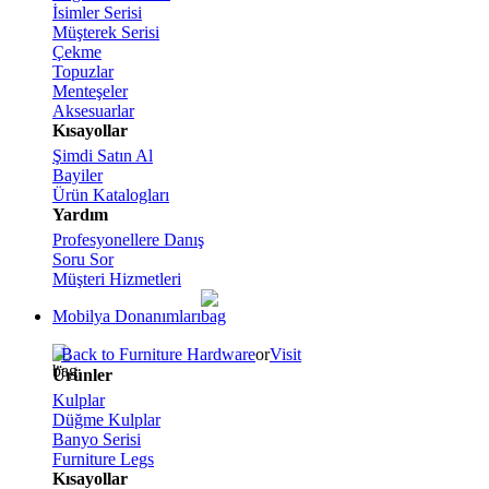
İsimler Serisi
Müşterek Serisi
Çekme
Topuzlar
Menteşeler
Aksesuarlar
Kısayollar
Şimdi Satın Al
Bayiler
Ürün Katalogları
Yardım
Profesyonellere Danış
Soru Sor
Müşteri Hizmetleri
Mobilya Donanımları
Back to Furniture Hardware
or
Visit
Ürünler
Kulplar
Düğme Kulplar
Banyo Serisi
Furniture Legs
Kısayollar