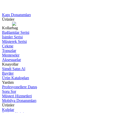
Kapı Donanımları
Ürünler
Kollar
Bağlantılar Serisi
İsimler Serisi
Müşterek Serisi
Çekme
Topuzlar
Menteşeler
Aksesuarlar
Kısayollar
Şimdi Satın Al
Bayiler
Ürün Katalogları
Yardım
Profesyonellere Danış
Soru Sor
Müşteri Hizmetleri
Mobilya Donanımları
Ürünler
Kulplar