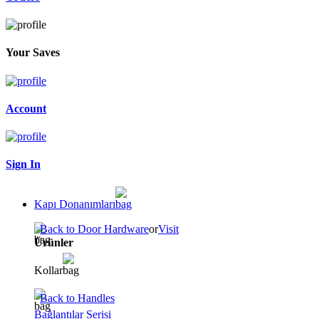
Your Saves
Account
Sign In
Kapı Donanımları
Back to Door Hardware
or
Visit
Ürünler
Kollar
Back to Handles
Bağlantılar Serisi