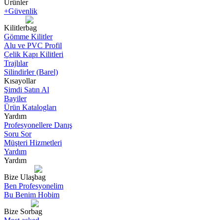
Ürünler
+Güvenlik
Kilitler
Gömme Kilitler
Alu ve PVC Profil
Çelik Kapı Kilitleri
Trajlılar
Silindirler (Barel)
Kısayollar
Şimdi Satın Al
Bayiler
Ürün Katalogları
Yardım
Profesyonellere Danış
Soru Sor
Müşteri Hizmetleri
Yardım
Yardım
Bize Ulaş
Ben Profesyonelim
Bu Benim Hobim
Bize Sor