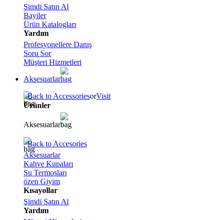
Şimdi Satın Al
Bayiler
Ürün Katalogları
Yardım
Profesyonellere Danış
Soru Sor
Müşteri Hizmetleri
Aksesuarlar
Back to Accessories
or
Visit
Ürünler
Aksesuarlar
Back to Accesories
Aksesuarlar
Kahve Kupaları
Su Termosları
özen Giyim
Kısayollar
Şimdi Satın Al
Yardım