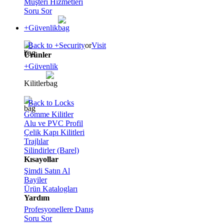
Müşteri Hizmetleri
Soru Sor
+Güvenlik
Back to +Security
or
Visit
Ürünler
+Güvenlik
Kilitler
Back to Locks
Gömme Kilitler
Alu ve PVC Profil
Çelik Kapı Kilitleri
Trajlılar
Silindirler (Barel)
Kısayollar
Şimdi Satın Al
Bayiler
Ürün Katalogları
Yardım
Profesyonellere Danış
Soru Sor