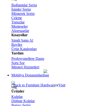
Bağlantılar Serisi
İsimler Serisi
Müşterek Serisi
Çekme
Topuzlar
Menteşeler
Aksesuarlar
Kısayollar
Şimdi Satın Al
Bayiler
Ürün Katalogları
Yardım
Profesyonellere Danış
Soru Sor
Müşteri Hizmetleri
Mobilya Donanımları
Back to Furniture Hardware
or
Visit
Ürünler
Kulplar
Düğme Kulplar
Banyo Serisi