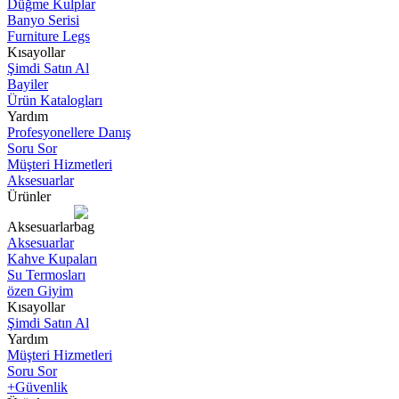
Düğme Kulplar
Banyo Serisi
Furniture Legs
Kısayollar
Şimdi Satın Al
Bayiler
Ürün Katalogları
Yardım
Profesyonellere Danış
Soru Sor
Müşteri Hizmetleri
Aksesuarlar
Ürünler
Aksesuarlar
Aksesuarlar
Kahve Kupaları
Su Termosları
özen Giyim
Kısayollar
Şimdi Satın Al
Yardım
Müşteri Hizmetleri
Soru Sor
+Güvenlik