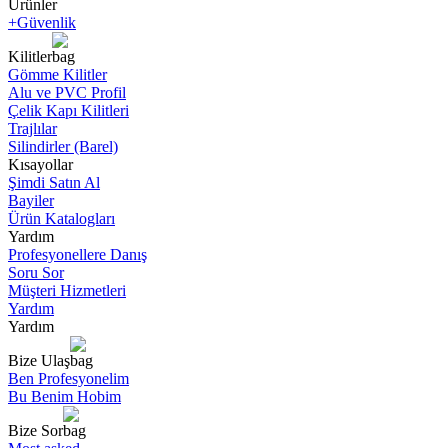
Ürünler
+Güvenlik
Kilitler
Gömme Kilitler
Alu ve PVC Profil
Çelik Kapı Kilitleri
Trajlılar
Silindirler (Barel)
Kısayollar
Şimdi Satın Al
Bayiler
Ürün Katalogları
Yardım
Profesyonellere Danış
Soru Sor
Müşteri Hizmetleri
Yardım
Yardım
Bize Ulaş
Ben Profesyonelim
Bu Benim Hobim
Bize Sor