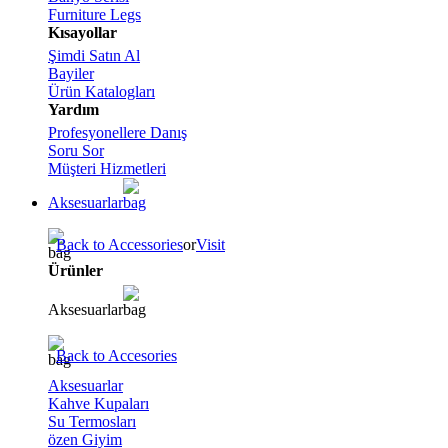
Furniture Legs
Kısayollar
Şimdi Satın Al
Bayiler
Ürün Katalogları
Yardım
Profesyonellere Danış
Soru Sor
Müşteri Hizmetleri
Aksesuarlar
Back to Accessories
or
Visit
Ürünler
Aksesuarlar
Back to Accesories
Aksesuarlar
Kahve Kupaları
Su Termosları
özen Giyim