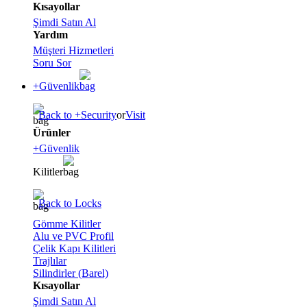
Kısayollar
Şimdi Satın Al
Yardım
Müşteri Hizmetleri
Soru Sor
+Güvenlik
Back to +Security
or
Visit
Ürünler
+Güvenlik
Kilitler
Back to Locks
Gömme Kilitler
Alu ve PVC Profil
Çelik Kapı Kilitleri
Trajlılar
Silindirler (Barel)
Kısayollar
Şimdi Satın Al