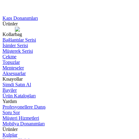
Kapı Donanımları
Ürünler
Kollar
Bağlantılar Serisi
İsimler Serisi
Müşterek Serisi
Çekme
Topuzlar
Menteşeler
Aksesuarlar
Kısayollar
Şimdi Satın Al
Bayiler
Ürün Katalogları
Yardım
Profesyonellere Danış
Soru Sor
Müşteri Hizmetleri
Mobilya Donanımları
Ürünler
Kulplar