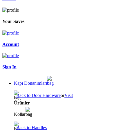
Your Saves
Account
Sign In
Kapı Donanımları
Back to Door Hardware
or
Visit
Ürünler
Kollar
Back to Handles