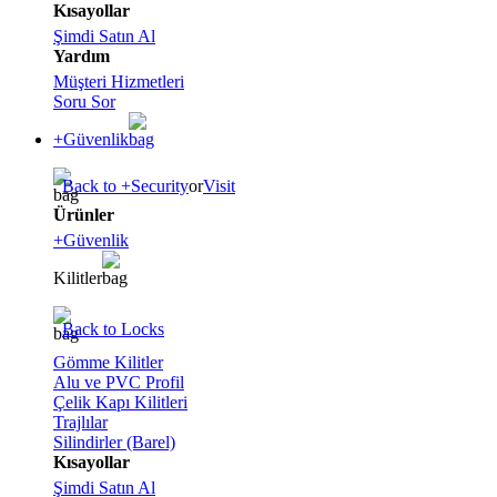
Kısayollar
Şimdi Satın Al
Yardım
Müşteri Hizmetleri
Soru Sor
+Güvenlik
Back to +Security
or
Visit
Ürünler
+Güvenlik
Kilitler
Back to Locks
Gömme Kilitler
Alu ve PVC Profil
Çelik Kapı Kilitleri
Trajlılar
Silindirler (Barel)
Kısayollar
Şimdi Satın Al