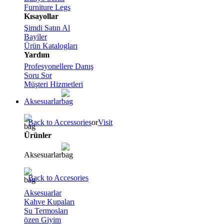
Furniture Legs
Kısayollar
Şimdi Satın Al
Bayiler
Ürün Katalogları
Yardım
Profesyonellere Danış
Soru Sor
Müşteri Hizmetleri
Aksesuarlar
Back to Accessories
or
Visit
Ürünler
Aksesuarlar
Back to Accesories
Aksesuarlar
Kahve Kupaları
Su Termosları
özen Giyim