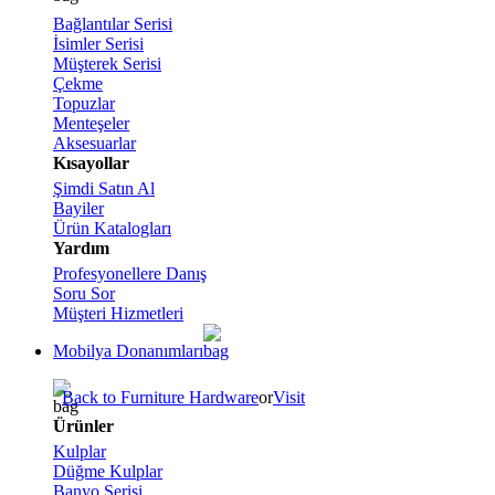
Bağlantılar Serisi
İsimler Serisi
Müşterek Serisi
Çekme
Topuzlar
Menteşeler
Aksesuarlar
Kısayollar
Şimdi Satın Al
Bayiler
Ürün Katalogları
Yardım
Profesyonellere Danış
Soru Sor
Müşteri Hizmetleri
Mobilya Donanımları
Back to Furniture Hardware
or
Visit
Ürünler
Kulplar
Düğme Kulplar
Banyo Serisi