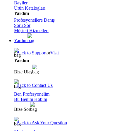
Bayiler
Ürün Katalogları
Yardım
Profesyonellere Danış
Soru Sor
Müşteri Hizmetleri
Yardım
Back to Support
or
Visit
Yardım
Bize Ulaş
Back to Contact Us
Ben Profesyonelim
Bu Benim Hobim
Bize Sor
Back to Ask Your Question