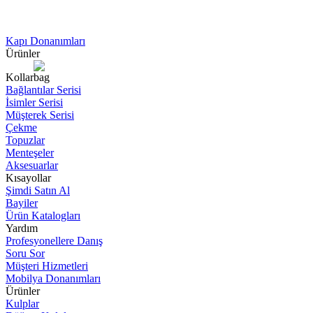
Kapı Donanımları
Ürünler
Kollar
Bağlantılar Serisi
İsimler Serisi
Müşterek Serisi
Çekme
Topuzlar
Menteşeler
Aksesuarlar
Kısayollar
Şimdi Satın Al
Bayiler
Ürün Katalogları
Yardım
Profesyonellere Danış
Soru Sor
Müşteri Hizmetleri
Mobilya Donanımları
Ürünler
Kulplar