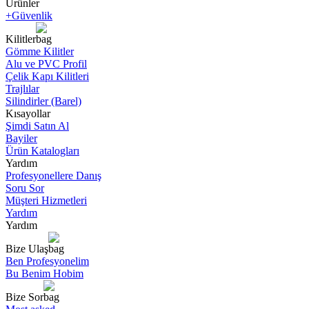
Ürünler
+Güvenlik
Kilitler
Gömme Kilitler
Alu ve PVC Profil
Çelik Kapı Kilitleri
Trajlılar
Silindirler (Barel)
Kısayollar
Şimdi Satın Al
Bayiler
Ürün Katalogları
Yardım
Profesyonellere Danış
Soru Sor
Müşteri Hizmetleri
Yardım
Yardım
Bize Ulaş
Ben Profesyonelim
Bu Benim Hobim
Bize Sor