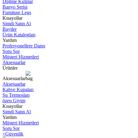
Düğme Kulplar
Banyo Serisi
Furniture Legs
Kısayollar
Şimdi Satın Al
Bayiler
Ürün Katalogları
Yardım
Profesyonellere Danış
Soru Sor
Müşteri Hizmetleri
Aksesuarlar
Ürünler
Aksesuarlar
Aksesuarlar
Kahve Kupaları
Su Termosları
özen Giyim
Kısayollar
Şimdi Satın Al
Yardım
Müşteri Hizmetleri
Soru Sor
+Güvenlik