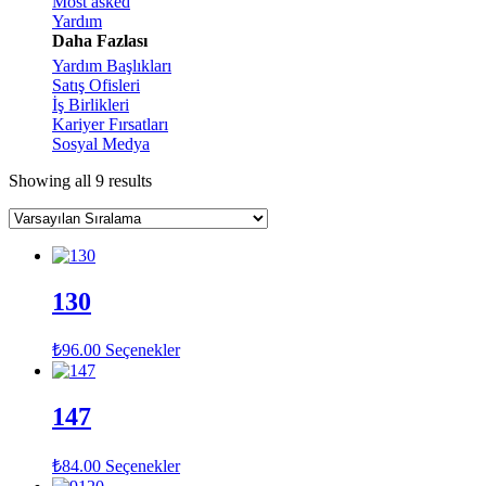
Most asked
Yardım
Daha Fazlası
Yardım Başlıkları
Satış Ofisleri
İş Birlikleri
Kariyer Fırsatları
Sosyal Medya
Showing all 9 results
130
₺
96.00
Seçenekler
147
₺
84.00
Seçenekler