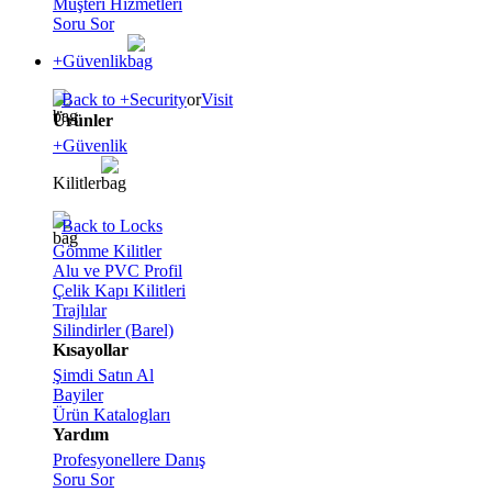
Müşteri Hizmetleri
Soru Sor
+Güvenlik
Back to +Security
or
Visit
Ürünler
+Güvenlik
Kilitler
Back to Locks
Gömme Kilitler
Alu ve PVC Profil
Çelik Kapı Kilitleri
Trajlılar
Silindirler (Barel)
Kısayollar
Şimdi Satın Al
Bayiler
Ürün Katalogları
Yardım
Profesyonellere Danış
Soru Sor