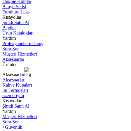
Düğme Kulplar
Banyo Serisi
Furniture Legs
Kısayollar
Şimdi Satın Al
Bayiler
Ürün Katalogları
Yardım
Profesyonellere Danış
Soru Sor
Müşteri Hizmetleri
Aksesuarlar
Ürünler
Aksesuarlar
Aksesuarlar
Kahve Kupaları
Su Termosları
özen Giyim
Kısayollar
Şimdi Satın Al
Yardım
Müşteri Hizmetleri
Soru Sor
+Güvenlik