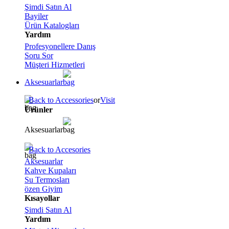
Şimdi Satın Al
Bayiler
Ürün Katalogları
Yardım
Profesyonellere Danış
Soru Sor
Müşteri Hizmetleri
Aksesuarlar
Back to Accessories
or
Visit
Ürünler
Aksesuarlar
Back to Accesories
Aksesuarlar
Kahve Kupaları
Su Termosları
özen Giyim
Kısayollar
Şimdi Satın Al
Yardım