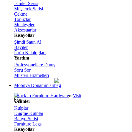
İsimler Serisi
Müşterek Serisi
Çekme
Topuzlar
Menteşeler
Aksesuarlar
Kısayollar
Şimdi Satın Al
Bayiler
Ürün Katalogları
Yardım
Profesyonellere Danış
Soru Sor
Müşteri Hizmetleri
Mobilya Donanımları
Back to Furniture Hardware
or
Visit
Ürünler
Kulplar
Düğme Kulplar
Banyo Serisi
Furniture Legs
Kısayollar