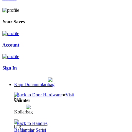
Your Saves
Account
Sign In
Kapı Donanımları
Back to Door Hardware
or
Visit
Ürünler
Kollar
Back to Handles
Bağlantılar Serisi