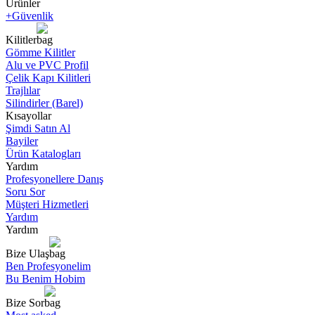
Ürünler
+Güvenlik
Kilitler
Gömme Kilitler
Alu ve PVC Profil
Çelik Kapı Kilitleri
Trajlılar
Silindirler (Barel)
Kısayollar
Şimdi Satın Al
Bayiler
Ürün Katalogları
Yardım
Profesyonellere Danış
Soru Sor
Müşteri Hizmetleri
Yardım
Yardım
Bize Ulaş
Ben Profesyonelim
Bu Benim Hobim
Bize Sor