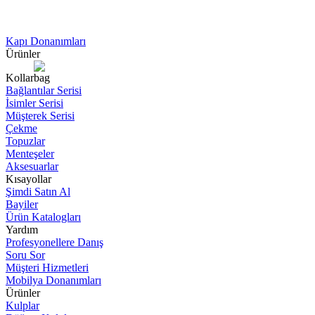
Kapı Donanımları
Ürünler
Kollar
Bağlantılar Serisi
İsimler Serisi
Müşterek Serisi
Çekme
Topuzlar
Menteşeler
Aksesuarlar
Kısayollar
Şimdi Satın Al
Bayiler
Ürün Katalogları
Yardım
Profesyonellere Danış
Soru Sor
Müşteri Hizmetleri
Mobilya Donanımları
Ürünler
Kulplar