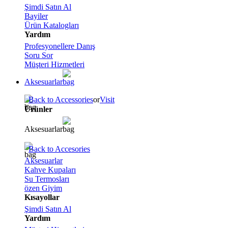
Şimdi Satın Al
Bayiler
Ürün Katalogları
Yardım
Profesyonellere Danış
Soru Sor
Müşteri Hizmetleri
Aksesuarlar
Back to Accessories
or
Visit
Ürünler
Aksesuarlar
Back to Accesories
Aksesuarlar
Kahve Kupaları
Su Termosları
özen Giyim
Kısayollar
Şimdi Satın Al
Yardım