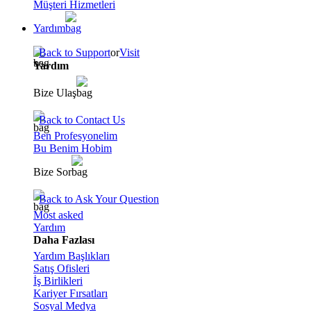
Müşteri Hizmetleri
Yardım
Back to Support
or
Visit
Yardım
Bize Ulaş
Back to Contact Us
Ben Profesyonelim
Bu Benim Hobim
Bize Sor
Back to Ask Your Question
Most asked
Yardım
Daha Fazlası
Yardım Başlıkları
Satış Ofisleri
İş Birlikleri
Kariyer Fırsatları
Sosyal Medya