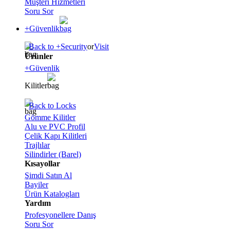
Müşteri Hizmetleri
Soru Sor
+Güvenlik
Back to +Security
or
Visit
Ürünler
+Güvenlik
Kilitler
Back to Locks
Gömme Kilitler
Alu ve PVC Profil
Çelik Kapı Kilitleri
Trajlılar
Silindirler (Barel)
Kısayollar
Şimdi Satın Al
Bayiler
Ürün Katalogları
Yardım
Profesyonellere Danış
Soru Sor