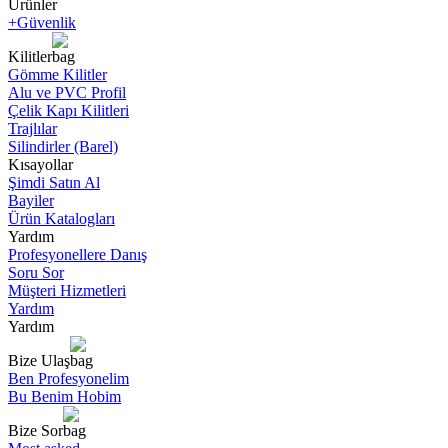
Ürünler
+Güvenlik
Kilitler
Gömme Kilitler
Alu ve PVC Profil
Çelik Kapı Kilitleri
Trajlılar
Silindirler (Barel)
Kısayollar
Şimdi Satın Al
Bayiler
Ürün Katalogları
Yardım
Profesyonellere Danış
Soru Sor
Müşteri Hizmetleri
Yardım
Yardım
Bize Ulaş
Ben Profesyonelim
Bu Benim Hobim
Bize Sor