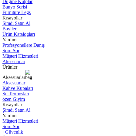
Düğme Kulplar
Banyo Serisi
Furniture Legs
Kısayollar
Şimdi Satın Al
Bayiler
Ürün Katalogları
Yardım
Profesyonellere Danış
Soru Sor
Müşteri Hizmetleri
Aksesuarlar
Ürünler
Aksesuarlar
Aksesuarlar
Kahve Kupaları
Su Termosları
özen Giyim
Kısayollar
Şimdi Satın Al
Yardım
Müşteri Hizmetleri
Soru Sor
+Güvenlik