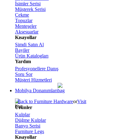
İsimler Serisi
Müşterek Serisi
Çekme
Topuzlar
Menteşeler
Aksesuarlar
Kısayollar
Şimdi Satın Al
Bayiler
Ürün Katalogları
Yardım
Profesyonellere Danış
Soru Sor
Müşteri Hizmetleri
Mobilya Donanımları
Back to Furniture Hardware
or
Visit
Ürünler
Kulplar
Düğme Kulplar
Banyo Serisi
Furniture Legs
Kısayollar