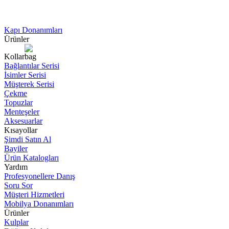
Kapı Donanımları
Ürünler
Kollar
Bağlantılar Serisi
İsimler Serisi
Müşterek Serisi
Çekme
Topuzlar
Menteşeler
Aksesuarlar
Kısayollar
Şimdi Satın Al
Bayiler
Ürün Katalogları
Yardım
Profesyonellere Danış
Soru Sor
Müşteri Hizmetleri
Mobilya Donanımları
Ürünler
Kulplar