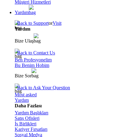
Müşteri Hizmetleri
Yardım
Back to Support
or
Visit
Yardım
Bize Ulaş
Back to Contact Us
Ben Profesyonelim
Bu Benim Hobim
Bize Sor
Back to Ask Your Question
Most asked
Yardım
Daha Fazlası
Yardım Başlıkları
Satış Ofisleri
İş Birlikleri
Kariyer Fırsatları
Sosyal Medya