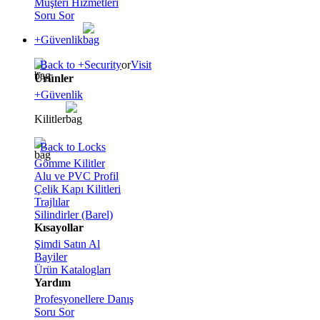
Müşteri Hizmetleri
Soru Sor
+Güvenlik
Back to +Security
or
Visit
Ürünler
+Güvenlik
Kilitler
Back to Locks
Gömme Kilitler
Alu ve PVC Profil
Çelik Kapı Kilitleri
Trajlılar
Silindirler (Barel)
Kısayollar
Şimdi Satın Al
Bayiler
Ürün Katalogları
Yardım
Profesyonellere Danış
Soru Sor