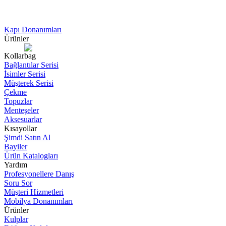
Kapı Donanımları
Ürünler
Kollar
Bağlantılar Serisi
İsimler Serisi
Müşterek Serisi
Çekme
Topuzlar
Menteşeler
Aksesuarlar
Kısayollar
Şimdi Satın Al
Bayiler
Ürün Katalogları
Yardım
Profesyonellere Danış
Soru Sor
Müşteri Hizmetleri
Mobilya Donanımları
Ürünler
Kulplar