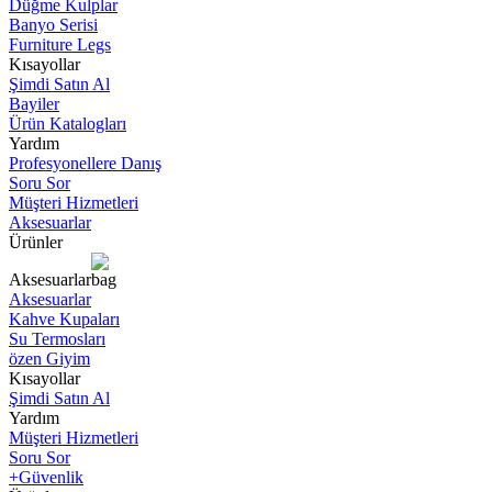
Düğme Kulplar
Banyo Serisi
Furniture Legs
Kısayollar
Şimdi Satın Al
Bayiler
Ürün Katalogları
Yardım
Profesyonellere Danış
Soru Sor
Müşteri Hizmetleri
Aksesuarlar
Ürünler
Aksesuarlar
Aksesuarlar
Kahve Kupaları
Su Termosları
özen Giyim
Kısayollar
Şimdi Satın Al
Yardım
Müşteri Hizmetleri
Soru Sor
+Güvenlik