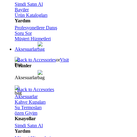
Şimdi Satın Al
Bayiler
Ürün Katalogları
Yardım
Profesyonellere Danış
Soru Sor
Müşteri Hizmetleri
Aksesuarlar
Back to Accessories
or
Visit
Ürünler
Aksesuarlar
Back to Accesories
Aksesuarlar
Kahve Kupaları
Su Termosları
özen Giyim
Kısayollar
Şimdi Satın Al
Yardım