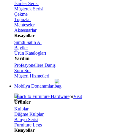
İsimler Serisi
Müşterek Serisi
Çekme
Topuzlar
Menteşeler
Aksesuarlar
Kısayollar
Şimdi Satın Al
Bayiler
Ürün Katalogları
Yardım
Profesyonellere Danış
Soru Sor
Müşteri Hizmetleri
Mobilya Donanımları
Back to Furniture Hardware
or
Visit
Ürünler
Kulplar
Düğme Kulplar
Banyo Serisi
Furniture Legs
Kısayollar