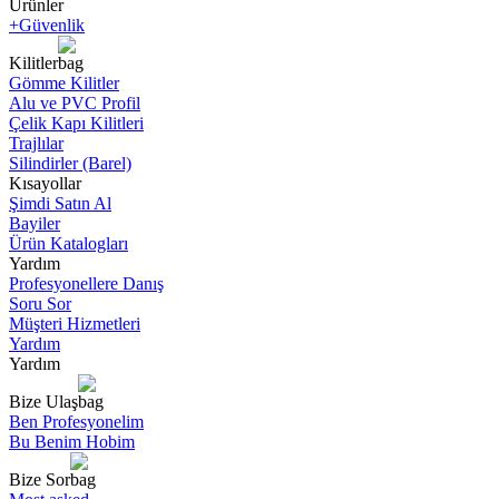
Ürünler
+Güvenlik
Kilitler
Gömme Kilitler
Alu ve PVC Profil
Çelik Kapı Kilitleri
Trajlılar
Silindirler (Barel)
Kısayollar
Şimdi Satın Al
Bayiler
Ürün Katalogları
Yardım
Profesyonellere Danış
Soru Sor
Müşteri Hizmetleri
Yardım
Yardım
Bize Ulaş
Ben Profesyonelim
Bu Benim Hobim
Bize Sor