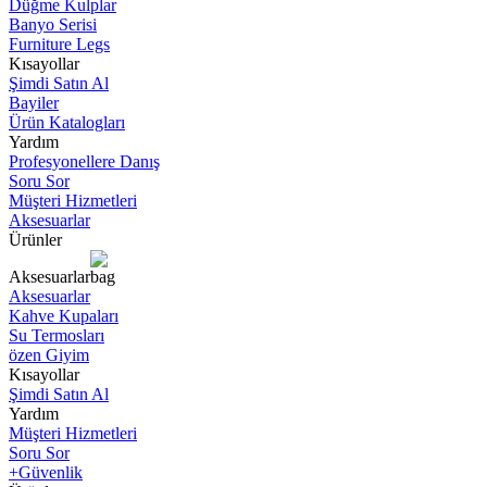
Düğme Kulplar
Banyo Serisi
Furniture Legs
Kısayollar
Şimdi Satın Al
Bayiler
Ürün Katalogları
Yardım
Profesyonellere Danış
Soru Sor
Müşteri Hizmetleri
Aksesuarlar
Ürünler
Aksesuarlar
Aksesuarlar
Kahve Kupaları
Su Termosları
özen Giyim
Kısayollar
Şimdi Satın Al
Yardım
Müşteri Hizmetleri
Soru Sor
+Güvenlik