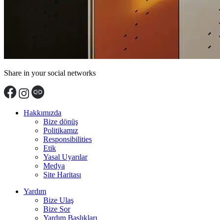
Share in your social networks
Hakkımızda
Bize dönüş
Politikamız
Responsibilities
Etik
Yasal Uyarılar
Medya
Site Haritası
Yardım
Bize Ulaş
Bize Sor
Yardım Başlıkları