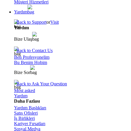
Müşteri Hizmetleri
Yardım
Back to Support
or
Visit
Yardım
Bize Ulaş
Back to Contact Us
Ben Profesyonelim
Bu Benim Hobim
Bize Sor
Back to Ask Your Question
Most asked
Yardım
Daha Fazlası
Yardım Başlıkları
Satış Ofisleri
İş Birlikleri
Kariyer Fırsatları
Sosyal Medya