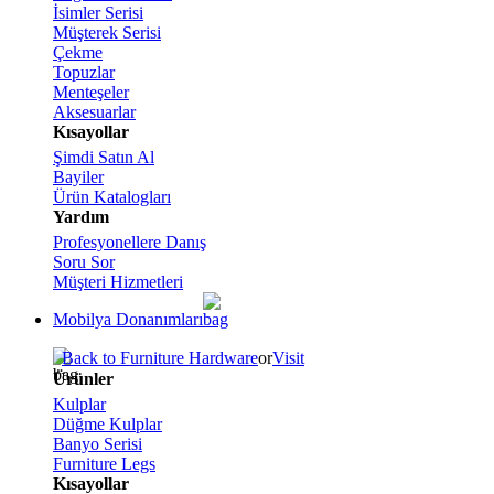
İsimler Serisi
Müşterek Serisi
Çekme
Topuzlar
Menteşeler
Aksesuarlar
Kısayollar
Şimdi Satın Al
Bayiler
Ürün Katalogları
Yardım
Profesyonellere Danış
Soru Sor
Müşteri Hizmetleri
Mobilya Donanımları
Back to Furniture Hardware
or
Visit
Ürünler
Kulplar
Düğme Kulplar
Banyo Serisi
Furniture Legs
Kısayollar