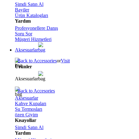
Şimdi Satın Al
Bayiler
Ürün Katalogları
Yardım
Profesyonellere Danış
Soru Sor
Müşteri Hizmetleri
Aksesuarlar
Back to Accessories
or
Visit
Ürünler
Aksesuarlar
Back to Accesories
Aksesuarlar
Kahve Kupaları
Su Termosları
özen Giyim
Kısayollar
Şimdi Satın Al
Yardım