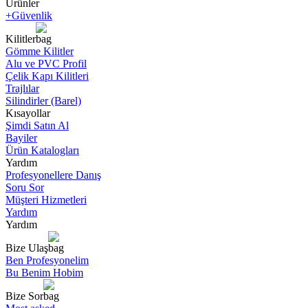
Ürünler
+Güvenlik
Kilitler
Gömme Kilitler
Alu ve PVC Profil
Çelik Kapı Kilitleri
Trajlılar
Silindirler (Barel)
Kısayollar
Şimdi Satın Al
Bayiler
Ürün Katalogları
Yardım
Profesyonellere Danış
Soru Sor
Müşteri Hizmetleri
Yardım
Yardım
Bize Ulaş
Ben Profesyonelim
Bu Benim Hobim
Bize Sor