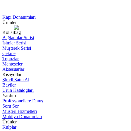
Kapı Donanımları
Ürünler
Kollar
Bağlantılar Serisi
İsimler Serisi
Müşterek Serisi
Çekme
Topuzlar
Menteşeler
Aksesuarlar
Kısayollar
Şimdi Satın Al
Bayiler
Ürün Katalogları
Yardım
Profesyonellere Danış
Soru Sor
Müşteri Hizmetleri
Mobilya Donanımları
Ürünler
Kulplar