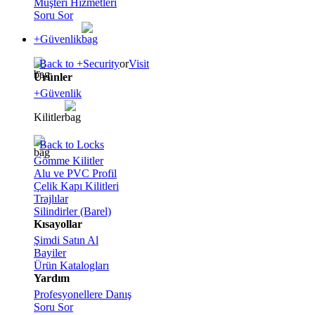
Müşteri Hizmetleri
Soru Sor
+Güvenlik
Back to +Security
or
Visit
Ürünler
+Güvenlik
Kilitler
Back to Locks
Gömme Kilitler
Alu ve PVC Profil
Çelik Kapı Kilitleri
Trajlılar
Silindirler (Barel)
Kısayollar
Şimdi Satın Al
Bayiler
Ürün Katalogları
Yardım
Profesyonellere Danış
Soru Sor